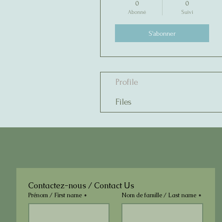
0
0
Abonné
Suivi
S'abonner
Profile
Files
Contactez-nous / Contact Us
Prénom / First name
*
Nom de famille / Last name
*