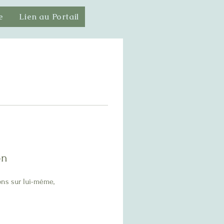
e
Lien au Portail
on
ons sur lui-même,